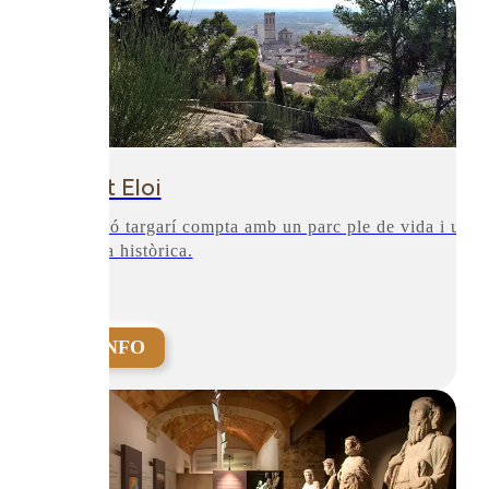
Sant Eloi
El turó targarí compta amb un parc ple de vida i una
ermita històrica.
+INFO