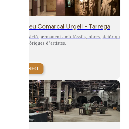
Museu Comarcal Urgell - Tarrega
Exposició permanent amb fòssils, obres pictòriques i
escultòriques d’artistes.
+INFO