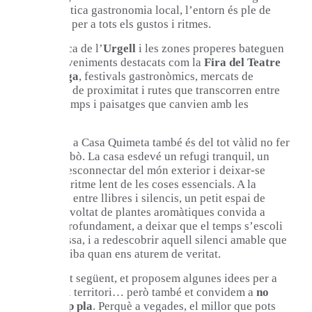
en l’autèntica gastronomia local, l’entorn és ple de
propostes per a tots els gustos i ritmes.
La comarca de l’
Urgell
i les zones properes bateguen
amb esdeveniments destacats com la
Fira del Teatre
de Tàrrega
, festivals gastronòmics, mercats de
productes de proximitat i rutes que transcorren entre
vinyes, camps i paisatges que canvien amb les
estacions.
Tot i això, a Casa Quimeta també és del tot vàlid no fer
res. De debò. La casa esdevé un refugi tranquil, un
racó on desconnectar del món exterior i deixar-se
endur pel ritme lent de les coses essencials. A la
Corralina, entre llibres i silencis, un petit espai de
lectura envoltat de plantes aromàtiques convida a
respirar profundament, a deixar que el temps s’escoli
sense pressa, i a redescobrir aquell silenci amable que
només arriba quan ens aturem de veritat.
A l’apartat següent, et proposem algunes idees per a
gaudir del territori… però també et convidem a
no
seguir cap pla
. Perquè a vegades, el millor que pots