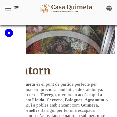
Toggle 
Toggle navigation
L'entorn
Casa Quimeta
és el punt de partida perfecte per
explorar una part preciosa i autèntica de Catalunya.
Situada al cor de
Tàrrega
, ofereix un accés ràpid a
capitals com
Lleida
,
Cervera
,
Balaguer
,
Agramunt
o
Montblanc
, i a pobles amb encant com
Guimerà
,
Verdú
o
Penelles
. Ja sigui per fer una escapada
cultural, gaudir d’activitats de natura o submergir-se