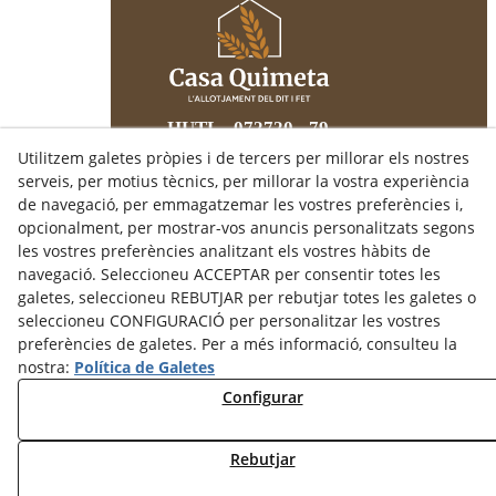
HUTL - 072720 - 79
Utilitzem galetes pròpies i de tercers per millorar els nostres
serveis, per motius tècnics, per millorar la vostra experiència
CASA QUIMETA
de navegació, per emmagatzemar les vostres preferències i,
C/ Santa Maria, 18
opcionalment, per mostrar-vos anuncis personalitzats segons
25300
TÀRREGA
(Lleida)
les vostres preferències analitzant els vostres hàbits de
679 43 29 19
navegació. Seleccioneu ACCEPTAR per consentir totes les
info@casaquimeta.com
galetes, seleccioneu REBUTJAR per rebutjar totes les galetes o
seleccioneu CONFIGURACIÓ per personalitzar les vostres
preferències de galetes. Per a més informació, consulteu la
nostra:
Política de Galetes
Avís Legal
Configurar
Política de Cookies
Política de Privacitat
Rebutjar
Fotografia