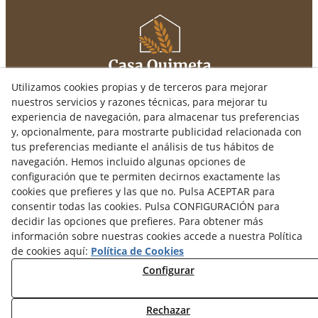
Utilizamos cookies propias y de terceros para mejorar
HUTL - 072720 - 79
nuestros servicios y razones técnicas, para mejorar tu
experiencia de navegación, para almacenar tus preferencias
y, opcionalmente, para mostrarte publicidad relacionada con
CASA QUIMETA
tus preferencias mediante el análisis de tus hábitos de
C/ Santa Maria, 18
navegación. Hemos incluido algunas opciones de
25300
TÀRREGA
(Lleida)
configuración que te permiten decirnos exactamente las
679 43 29 19
cookies que prefieres y las que no. Pulsa ACEPTAR para
info@casaquimeta.com
consentir todas las cookies. Pulsa CONFIGURACIÓN para
decidir las opciones que prefieres. Para obtener más
información sobre nuestras cookies accede a nuestra Política
de cookies aquí:
Política de Cookies
Aviso Legal
Configurar
Política Cookies
Política de Privacidad
Rechazar
Fotografia