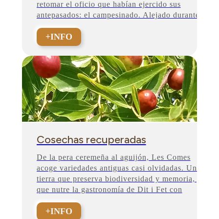
retomar el oficio que habían ejercido sus
antepasados: el campesinado. Alejado durante...
+INFO
Cosechas recuperadas
De la pera ceremeña al aguijón, Les Comes
acoge variedades antiguas casi olvidadas. Una
tierra que preserva biodiversidad y memoria, y
que nutre la gastronomía de Dit i Fet con
autenticidad.
+INFO