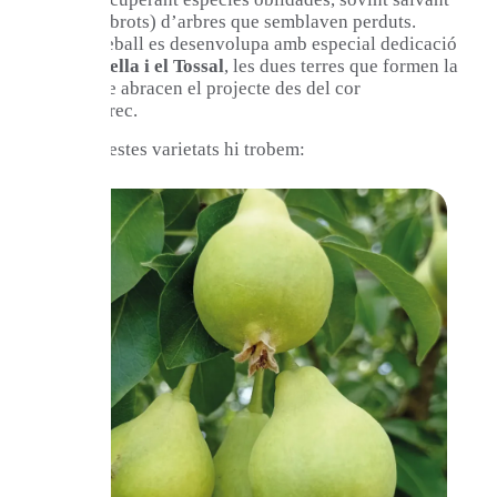
llucades (brots) d’arbres que semblaven perduts.
Aquest treball es desenvolupa amb especial dedicació
a
La Planella i el Tossal
, les dues terres que formen la
finca i que abracen el projecte des del cor
d’Albatàrrec.
Entre aquestes varietats hi trobem: