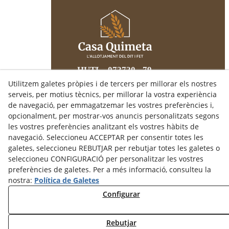
HUTL - 072720 - 79
Utilitzem galetes pròpies i de tercers per millorar els nostres
serveis, per motius tècnics, per millorar la vostra experiència
CASA QUIMETA
de navegació, per emmagatzemar les vostres preferències i,
C/ Santa Maria, 18
opcionalment, per mostrar-vos anuncis personalitzats segons
25300
TÀRREGA
(Lleida)
les vostres preferències analitzant els vostres hàbits de
679 43 29 19
navegació. Seleccioneu ACCEPTAR per consentir totes les
info@casaquimeta.com
galetes, seleccioneu REBUTJAR per rebutjar totes les galetes o
seleccioneu CONFIGURACIÓ per personalitzar les vostres
preferències de galetes. Per a més informació, consulteu la
nostra:
Política de Galetes
Avís Legal
Configurar
Política de Cookies
Política de Privacitat
Rebutjar
Fotografia