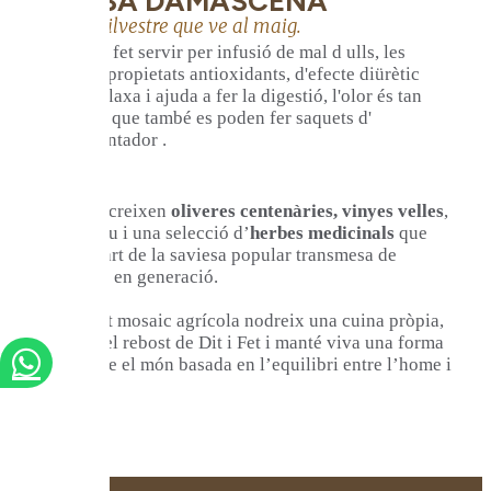
ROSA DAMASCENA
Flor silvestre que ve al maig.
Es pot fet servir per infusió de mal d ulls, les
seves propietats antioxidants, d'efecte diürètic
que relaxa i ajuda a fer la digestió, l'olor és tan
intens que també es poden fer saquets d'
ambientador .
També hi creixen
oliveres centenàries, vinyes velles
,
un hort viu i una selecció d’
herbes medicinals
que
formen part de la saviesa popular transmesa de
generació en generació.
Tot aquest mosaic agrícola nodreix una cuina pròpia,
alimenta el rebost de Dit i Fet i manté viva una forma
d’entendre el món basada en l’equilibri entre l’home i
la terra.