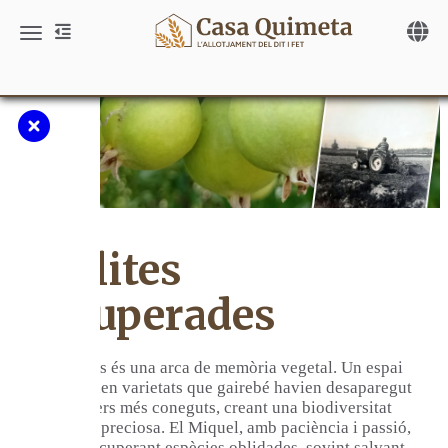
Toggle 
Toggle navigation
Collites
recuperades
Les Comes és una arca de memòria vegetal. Un espai
on conviuen varietats que gairebé havien desaparegut
amb fruiters més coneguts, creant una biodiversitat
singular i preciosa. El Miquel, amb paciència i passió,
ha anat recuperant espècies oblidades, sovint salvant