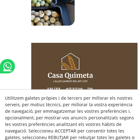
HUTL - 072720 - 79
Utilitzem galetes pròpies i de tercers per millorar els nostres
serveis, per motius tècnics, per millorar la vostra experiència
CASA QUIMETA
de navegació, per emmagatzemar les vostres preferències i,
C/ Santa Maria, 18
opcionalment, per mostrar-vos anuncis personalitzats segons
25300
TÀRREGA
(Lleida)
les vostres preferències analitzant els vostres hàbits de
679 43 29 19
navegació. Seleccioneu ACCEPTAR per consentir totes les
info@casaquimeta.com
galetes, seleccioneu REBUTJAR per rebutjar totes les galetes o