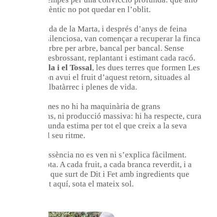
que és autèntic no pot quedar en l’oblit.
Amb l’ajuda de la Marta, i després d’anys de feina
manual i silenciosa, van començar a recuperar la finca
familiar, arbre per arbre, bancal per bancal. Sense
presses, desbrossant, replantant i estimant cada racó.
La Planella i el Tossal
, les dues terres que formen Les
Comes, són avui el fruit d’aquest retorn, situades al
terme d’Albatàrrec i plenes de vida.
A Les Comes no hi ha maquinària de grans
dimensions, ni producció massiva: hi ha respecte, cura
i una profunda estima per tot el que creix a la seva
manera, al seu ritme.
Aquesta essència no es ven ni s’explica fàcilment.
Però es nota. A cada fruit, a cada branca reverdit, i a
cada coca que surt de Dit i Fet amb ingredients que
han nascut aquí, sota el mateix sol.