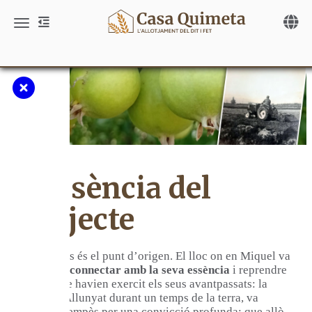
Toggle 
Toggle navigation
L'essència del
projecte
Les Comes és el punt d’origen. El lloc on en Miquel va
decidir
reconnectar amb la seva essència
i reprendre
l’ofici que havien exercit els seus avantpassats: la
pagesia. Allunyat durant un temps de la terra, va
tornar-hi empès per una convicció profunda: que allò